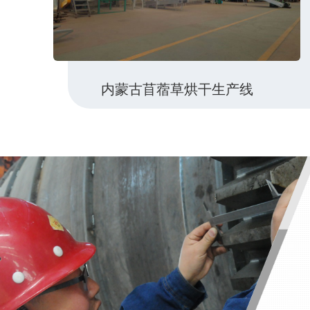
内蒙古苜蓿草烘干生产线