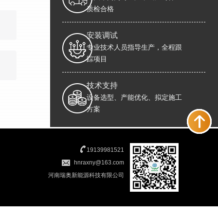
质检合格
安装调试
专业技术人员指导生产，全程跟
踪项目
技术支持
设备选型、产能优化、拟定施工
方案
19139981521
hnraxny@163.com
河南瑞奥新能源科技有限公司