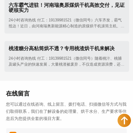
出了坚实的一步，进一步巩固了其在农林废弃物烘干领域的领军地
六车霸气进驻！河南瑞奥原煤烘干机高效交付，见证
位。
硬核实力
24小时咨询热线 付工：19139981521（微信同号）六车齐发，霸气
抵达！近日，由河南瑞奥新能源精心制造的原煤烘干机滚筒主机、除
尘系统及其他核心配件，已顺利进驻客户项目现场。这不仅是一次设
备的交付，更是我们对客户郑重承诺的兑现。
桃渣糖分高粘筒烘不透？专用桃渣烘干机来解决
24小时咨询热线 付工：19139981521（微信同号）随着桃汁、桃脯
及罐头产业的快速发展，大量桃渣被废弃，不仅造成资源浪费，还易
引发环境污染。河南瑞奥桃渣烘干机正是针对桃渣含水量高、含糖量
大、黏性强的特性而设计的专业干燥设备，它正成为果渣深加工环节
中变废为宝的关键设备。
在线留言
您可以通过在线咨询、线上留言、拨打电话、扫描微信等方式与我
们取得联系，我们在了解设备的处理量、烘干水分、生产要求等信
息后为您提供全套的项目方案。