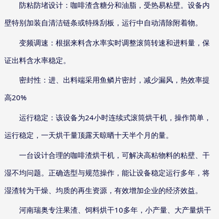
防粘防堵设计：咖啡渣含糖分和油脂，受热易粘壁。设备内
壁特别加装自清洁链条或特殊刮板，运行中自动清除附着物。
变频调速：根据来料含水率实时调整滚筒转速和进料量，保
证出料含水率稳定。
密封性：进、出料端采用鱼鳞片密封，减少漏风，热效率提
20%
高
24
运行稳定：该设备为
小时连续式滚筒烘干机，操作简单，
运行稳定，一天烘干量顶露天晾晒十天半个月的量。
一台设计合理的咖啡渣烘干机，可解决高粘物料的粘壁、干
湿不均问题。正确选型与规范操作，能让设备稳定运行多年，将
湿渣转为干燥、均质的再生资源，有效增加企业的经济效益。
10
河南瑞奥专注果渣、饲料烘干
多年，小产量、大产量烘干