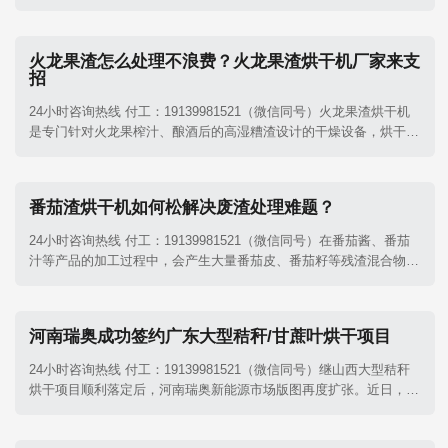
渣废弃物亟待处理。这类果渣普遍具有含水率高（70%-85%）、高
糖高粘、易霉变结块的特点。一套品质优良的果渣烘干机​可以完美解
决这一难题。面对五花八门的果渣烘干设备，究竟该如何挑选？
火龙果渣怎么处理不浪费？火龙果渣烘干机厂家来支
招
24小时咨询热线 付工：19139981521（微信同号）火龙果渣烘干机​
是专门针对火龙果榨汁、酿酒后的高湿糟渣设计的干燥设备，烘干后
的果渣色泽保留较好，可作为优质膳食纤维原料，用于生产饲料、有
机肥或功能性食品添加剂。
番茄渣烘干机如何松解决废渣处理难题？
24小时咨询热线 付工：19139981521（微信同号）在番茄酱、番茄
汁等产品的加工过程中，会产生大量番茄皮、番茄籽等残渣混合物。
这些番茄渣含水量通常高达75%-80%，极易腐败变质，还造成环境
污染。其实番茄渣中含有丰富的粗蛋白、膳食纤维及番茄红素等营养
成分。河南瑞奥番茄渣烘干机​的出现为这一加工副产物的资源化利用
河南瑞奥成功签约广东大型秸秆/甘蔗叶烘干项目
提供了高效解决方案。
24小时咨询热线 付工：19139981521（微信同号）继山西大型秸秆
烘干项目顺利落定后，河南瑞奥新能源市场版图再度扩张。近日，公
司凭借过硬的技术底蕴与精准的定制化方案，再次成功签约广东大型
秸秆及甘蔗叶烘干项目，标志着瑞奥新能源在华南区域的市场拓展迈