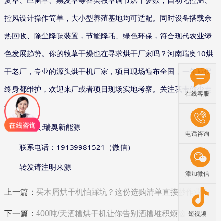
麦草、巨菌草、黑麦草等各类牧草调节烘干参数，自动化控温、
控风设计操作简单，大小型养殖基地均可适配。同时设备搭载余
热回收、除尘降噪装置，节能降耗、绿色环保，符合现代农业绿
10
色发展趋势。你的牧草干燥也在寻求烘干厂家吗？河南瑞奥
烘
干老厂，专业的源头烘干机厂家，项目现场遍布全国，一年质保
终身都维护，欢迎来厂或者项目现场实地考察。关注我带你少走
在线客服
烘干弯路。
:
编辑人
瑞奥新能源
电话咨询
19139981521
联系电话：
（微信）
转发请注明来源
添加微信
上一篇：
买木屑烘干机怕踩坑？这份选购清单直接抄作业！
下一篇：
400吨/天酒糟烘干机让你告别酒糟堆积烦恼
短视频