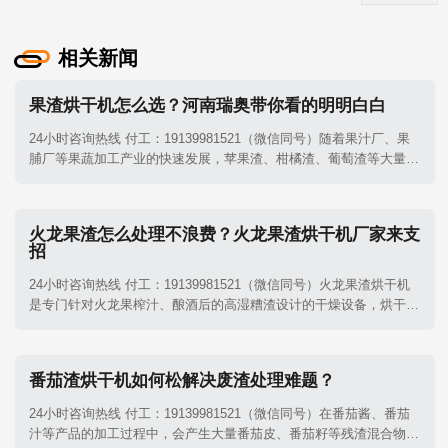
相关新闻
果渣烘干机怎么选？河南瑞奥带你看的明明白白
24小时咨询热线 付工：19139981521（微信同号）随着果汁厂、果
脯厂等果蔬加工产业的快速发展，苹果渣、柑橘渣、葡萄渣等大量果
渣废弃物亟待处理。这类果渣普遍具有含水率高（70%-85%）、高
糖高粘、易霉变结块的特点。一套品质优良的果渣烘干机​可以完美解
决这一难题。面对五花八门的果渣烘干设备，究竟该如何挑选？
火龙果渣怎么处理不浪费？火龙果渣烘干机厂家来支
招
24小时咨询热线 付工：19139981521（微信同号）火龙果渣烘干机​
是专门针对火龙果榨汁、酿酒后的高湿糟渣设计的干燥设备，烘干后
的果渣色泽保留较好，可作为优质膳食纤维原料，用于生产饲料、有
机肥或功能性食品添加剂。
番茄渣烘干机如何松解决废渣处理难题？
24小时咨询热线 付工：19139981521（微信同号）在番茄酱、番茄
汁等产品的加工过程中，会产生大量番茄皮、番茄籽等残渣混合物。