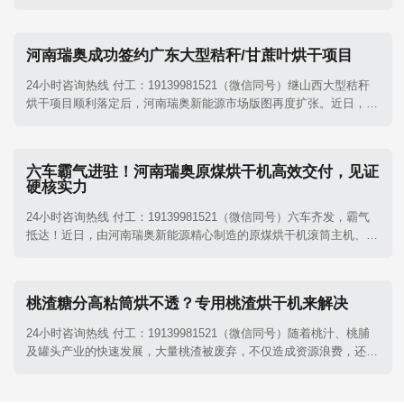
这些番茄渣含水量通常高达75%-80%，极易腐败变质，还造成环境
污染。其实番茄渣中含有丰富的粗蛋白、膳食纤维及番茄红素等营养
成分。河南瑞奥番茄渣烘干机​的出现为这一加工副产物的资源化利用
河南瑞奥成功签约广东大型秸秆/甘蔗叶烘干项目
提供了高效解决方案。
24小时咨询热线 付工：19139981521（微信同号）继山西大型秸秆
烘干项目顺利落定后，河南瑞奥新能源市场版图再度扩张。近日，公
司凭借过硬的技术底蕴与精准的定制化方案，再次成功签约广东大型
秸秆及甘蔗叶烘干项目，标志着瑞奥新能源在华南区域的市场拓展迈
出了坚实的一步，进一步巩固了其在农林废弃物烘干领域的领军地
六车霸气进驻！河南瑞奥原煤烘干机高效交付，见证
位。
硬核实力
24小时咨询热线 付工：19139981521（微信同号）六车齐发，霸气
抵达！近日，由河南瑞奥新能源精心制造的原煤烘干机滚筒主机、除
尘系统及其他核心配件，已顺利进驻客户项目现场。这不仅是一次设
备的交付，更是我们对客户郑重承诺的兑现。
桃渣糖分高粘筒烘不透？专用桃渣烘干机来解决
24小时咨询热线 付工：19139981521（微信同号）随着桃汁、桃脯
及罐头产业的快速发展，大量桃渣被废弃，不仅造成资源浪费，还易
引发环境污染。河南瑞奥桃渣烘干机正是针对桃渣含水量高、含糖量
大、黏性强的特性而设计的专业干燥设备，它正成为果渣深加工环节