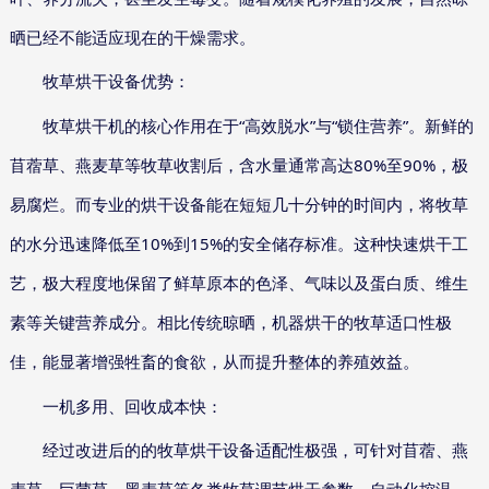
晒已经不能适应现在的干燥需求。
牧草烘干设备优势：
“
”
“
”
牧草烘干机的核心作用在于
高效脱水
与
锁住营养
。新鲜的
80%
90%
苜蓿草、燕麦草等牧草收割后，含水量通常高达
至
，极
易腐烂。而专业的烘干设备能在短短几十分钟的时间内，将牧草
10%
15%
的水分迅速降低至
到
的安全储存标准。这种快速烘干工
艺，极大程度地保留了鲜草原本的色泽、气味以及蛋白质、维生
素等关键营养成分。相比传统晾晒，机器烘干的牧草适口性极
佳，能显著增强牲畜的食欲，从而提升整体的养殖效益。
一机多用、回收成本快：
经过改进后的的牧草烘干设备适配性极强，可针对苜蓿、燕