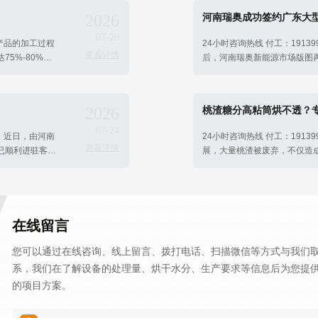
2026
河南瑞奥成功签约广东大型
07-29
等产品的加工过程
24小时咨询热线 付工：191
查看详情
5%-80%，
后，河南瑞奥新能源市场版图
纤维及番茄红素
方案，再次成功签约广东大型
用提供了高效解
场拓展迈出了坚实的一步，进
2026
桃渣糖分高粘筒烘不透？
07-24
达！近日，由河南
24小时咨询热线 付工：191
查看详情
已顺利进驻客户
展，大量桃渣被废弃，不仅造
针对桃渣含水量高、含糖量大
工环节中变废为宝的关键设备
在线留言
您可以通过在线咨询、线上留言、拨打电话、扫描微信等方式与我们
系，我们在了解设备的处理量、烘干水分、生产要求等信息后为您提
的项目方案。