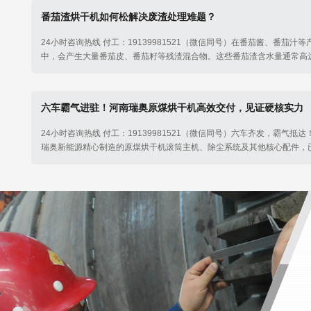
番茄渣烘干机如何松解决废渣处理难题？
24小时咨询热线 付工：19139981521（微信同号）在番茄酱、番茄汁
中，会产生大量番茄皮、番茄籽等残渣混合物。这些番茄渣含水量通常高达7
极易腐败变质，还造成环境污染。其实番茄渣中含有丰富的粗蛋白、膳食
等营养成分。河南瑞奥番茄渣烘干机​的出现为这一加工副产物的资源化利
决方案。
六车霸气进驻！河南瑞奥原煤烘干机高效交付，见证硬核实力
24小时咨询热线 付工：19139981521（微信同号）六车齐发，霸气抵
瑞奥新能源精心制造的原煤烘干机滚筒主机、除尘系统及其他核心配件，
项目现场。这不仅是一次设备的交付，更是我们对客户郑重承诺的兑现。