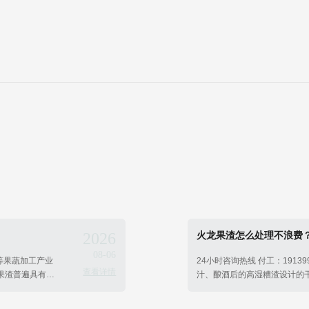
2026
火龙果渣怎么处理不浪费
08-06
厂等果蔬加工产业
24小时咨询热线 付工：1913
查看详情
果渣普遍具有含
汁、酿酒后的高湿糟渣设计的
渣烘干机​可以
维原料，用于生产饲料、有机