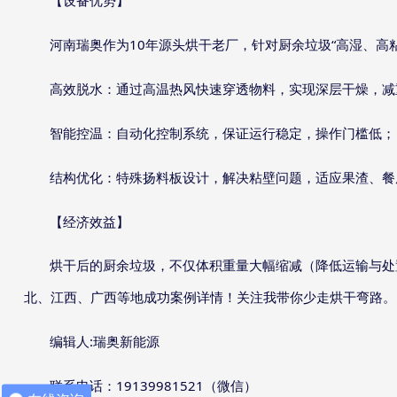
【设备优势】
10
“
河南瑞奥作为
年源头烘干老厂，针对厨余垃圾
高湿、高
高效脱水：通过高温热风快速穿透物料，实现深层干燥，减
智能控温：自动化控制系统，保证运行稳定，操作门槛低；
结构优化：特殊扬料板设计，解决粘壁问题，适应果渣、餐
【经济效益】
烘干后的厨余垃圾，不仅体积重量大幅缩减（降低运输与处
北、江西、广西等地成功案例详情！关注我带你少走烘干弯路。
:
编辑人
瑞奥新能源
19139981521
联系电话：
（微信）