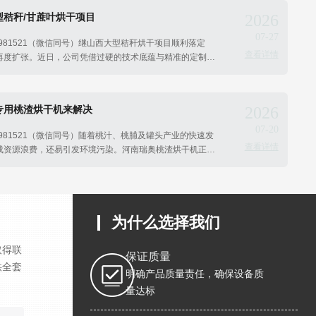
秸秆/甘蔗叶烘干项目
2026
07-27
39981521（微信同号）继山西大型秸秆烘干项目顺利落定
查看详情
再度扩张。近日，公司凭借过硬的技术底蕴与精准的定制化
秸秆及甘蔗叶烘干项目，标志着瑞奥新能源在华南区域的市
一步巩固了其在农林废弃物烘干领域的领军地位。
专用桃渣烘干机来解决
2026
07-20
39981521（微信同号）随着桃汁、桃脯及罐头产业的快速发
查看详情
成资源浪费，还易引发环境污染。河南瑞奥桃渣烘干机正是
、黏性强的特性而设计的专业干燥设备，它正成为果渣深加
。
为什么选择我们
取得联
保证质量
供全套
明确产品质量责任，确保设备质
量达标