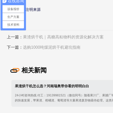
在线咨询
设备报价
转发请注明来源
生产方案
技术资料
上一篇：
果渣烘干机｜高糖高粘物料的资源化解决方案
下一篇：
选购1000吨煤泥烘干机避坑指南
相关新闻
果渣烘干机怎么选？河南瑞奥带你看的明明白白
24小时咨询热线 付工：19139981521（微信同号）随着果汁厂、果脯
的快速发展，苹果渣、柑橘渣、葡萄渣等大量果渣废弃物亟待处理。这类
水率高（70%-85%）、高糖高粘、易霉变结块的特点。一套品质优良的果
完美解决这一难题。面对五花八门的果渣烘干设备，究竟该如何挑选？