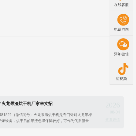
在线客服
电话咨询
添加微信
短视频
？火龙果渣烘干机厂家来支招
2026
08-04
9981521（微信同号）火龙果渣烘干机​是专门针对火龙果榨
查看详情
干燥设备，烘干后的果渣色泽保留较好，可作为优质膳食纤
肥或功能性食品添加剂。