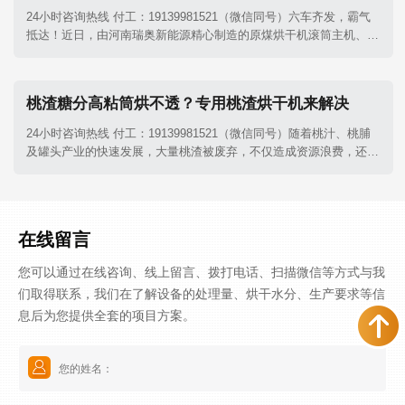
24小时咨询热线 付工：19139981521（微信同号）六车齐发，霸气
抵达！近日，由河南瑞奥新能源精心制造的原煤烘干机滚筒主机、除
尘系统及其他核心配件，已顺利进驻客户项目现场。这不仅是一次设
备的交付，更是我们对客户郑重承诺的兑现。
桃渣糖分高粘筒烘不透？专用桃渣烘干机来解决
24小时咨询热线 付工：19139981521（微信同号）随着桃汁、桃脯
及罐头产业的快速发展，大量桃渣被废弃，不仅造成资源浪费，还易
引发环境污染。河南瑞奥桃渣烘干机正是针对桃渣含水量高、含糖量
大、黏性强的特性而设计的专业干燥设备，它正成为果渣深加工环节
中变废为宝的关键设备。
在线留言
您可以通过在线咨询、线上留言、拨打电话、扫描微信等方式与我
们取得联系，我们在了解设备的处理量、烘干水分、生产要求等信
息后为您提供全套的项目方案。