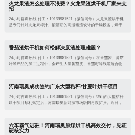
火龙果渣怎么处理不浪费？火龙果渣烘干机厂家来支
招
24小时咨询热线 付工：19139981521（微信同号）火龙果渣烘干机​
是专门针对火龙果榨汁、酿酒后的高湿糟渣设计的干燥设备，烘干后
的果渣色泽保留较好，可作为优质膳食纤维原料，用于生产饲料、有
机肥或功能性食品添加剂。
番茄渣烘干机如何松解决废渣处理难题？
24小时咨询热线 付工：19139981521（微信同号）在番茄酱、番茄
汁等产品的加工过程中，会产生大量番茄皮、番茄籽等残渣混合物。
这些番茄渣含水量通常高达75%-80%，极易腐败变质，还造成环境
污染。其实番茄渣中含有丰富的粗蛋白、膳食纤维及番茄红素等营养
成分。河南瑞奥番茄渣烘干机​的出现为这一加工副产物的资源化利用
河南瑞奥成功签约广东大型秸秆/甘蔗叶烘干项目
提供了高效解决方案。
24小时咨询热线 付工：19139981521（微信同号）继山西大型秸秆
烘干项目顺利落定后，河南瑞奥新能源市场版图再度扩张。近日，公
司凭借过硬的技术底蕴与精准的定制化方案，再次成功签约广东大型
秸秆及甘蔗叶烘干项目，标志着瑞奥新能源在华南区域的市场拓展迈
出了坚实的一步，进一步巩固了其在农林废弃物烘干领域的领军地
六车霸气进驻！河南瑞奥原煤烘干机高效交付，见证
位。
硬核实力