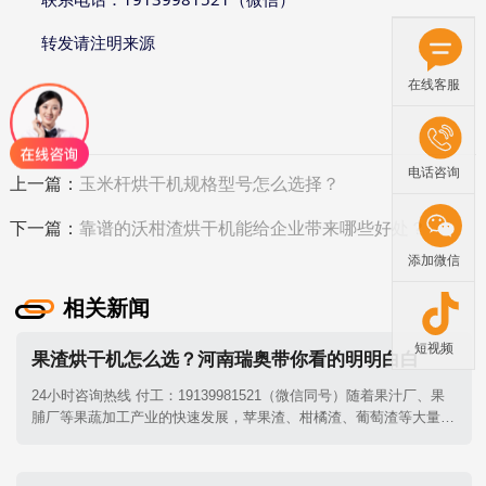
转发请注明来源
在线客服
电话咨询
上一篇：
玉米杆烘干机规格型号怎么选择？
下一篇：
靠谱的沃柑渣烘干机能给企业带来哪些好处？
添加微信
相关新闻
短视频
果渣烘干机怎么选？河南瑞奥带你看的明明白白
24小时咨询热线 付工：19139981521（微信同号）随着果汁厂、果
脯厂等果蔬加工产业的快速发展，苹果渣、柑橘渣、葡萄渣等大量果
渣废弃物亟待处理。这类果渣普遍具有含水率高（70%-85%）、高
糖高粘、易霉变结块的特点。一套品质优良的果渣烘干机​可以完美解
决这一难题。面对五花八门的果渣烘干设备，究竟该如何挑选？